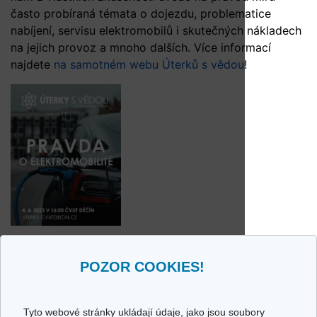
často probíraná témata o dojezdu, problematice
nabíjení, servisu elektromobilů i skutečných nákladech
na jejich provoz a mnoho dalších. Více informací
najdete
na samotném webu Úterků s vědou
!
POZOR COOKIES!
Tyto webové stránky ukládají údaje, jako jsou soubory