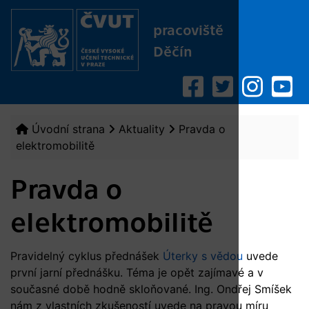
pracoviště
Děčín
Úvodní strana
Aktuality
Pravda o
elektromobilitě
Pravda o
elektromobilitě
Pravidelný cyklus přednášek
Úterky s vědou
uvede
první jarní přednášku. Téma je opět zajímavé a v
současné době hodně skloňované. Ing. Ondřej Smíšek
nám z vlastních zkušeností uvede na pravou míru