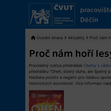
pracovišt
Děčín
Úvodní strana
Aktuality
Proč nám ho
Proč nám hoří les
Pravidelný cyklus přednášek
Úterky s vědo
přednášku "Oheň, dobrý sluha, ale špatný 
hlediska pozitiv a negativ pro lidskou spo
historických souvislostí. Více informací naj