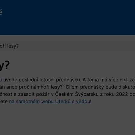
ě
ří lesy?
y?
u
uvede poslední letošní přednášku. A téma má více než zaj
pán aneb proč námhoří lesy?" Cílem přednášky bude diskut
lečnost a zasadit požár v Českém Švýcarsku z roku 2022 do
dete
na samotném webu Úterků s vědou
!