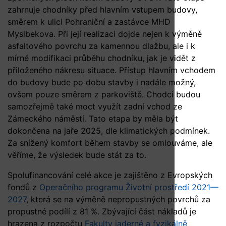
zahrnuje chodníky před hlavním vstupem budovy,
směrem k ulici Pohraniční a zastávce MHD
Myslbekova. Při její realizaci dojde nejen k výměně
asfaltového povrchu za kamennou dlažbu, ale i k
mírné modifikaci průběhu chodníku, jak je vidět z
přiloženého nákresu situace. Přístup hlavním vchodem
do budovy bude po dobu stavby i nadále možný,
ovšem pouze směrem z parkoviště. Chodci budou
samozřejmě také moct využít zadní vchod ze
Zámeckého náměstí. Tato etapa by měla být
dokončena na jaře 2025, dle klimatických podmínek.
Za snížený komfort během stavby se omlouváme, ale
věříme, že výsledek bude stát za to.
Spolufinancování celé akce je zajištěno z Evropských
fondů z
Operačního programu Životní prostředí 2021—
2027
, která se na výměně nepropustných povrchů za
propustné podílí z 81 %. Zbývající část nákladů je
hrazena z rozpočtu
Fakulty jaderné a fyzikálně