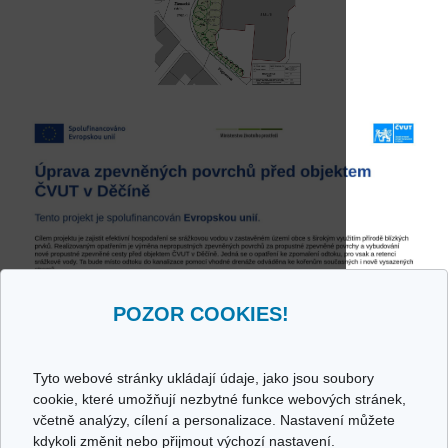
POZOR COOKIES!
Tyto webové stránky ukládají údaje, jako jsou soubory
ČVUT
v Praze pracoviště Děčín
cookie, které umožňují nezbytné funkce webových stránek,
Pohraniční 1288/1
,
405 01
Děčín
včetně analýzy, cílení a personalizace. Nastavení můžete
Telefon:
+420 778 534 822
kdykoli změnit nebo přijmout výchozí nastavení.