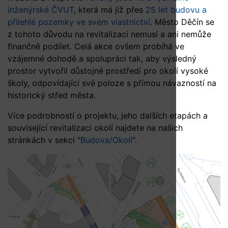
inženýrské ČVUT
, která má již přes
25 let budovu a
přilehlé pozemky ve svém vlastnictví
. Město Děčín se
z tohoto důvodu na revitalizaci nemusí a ani nemůže
finančně podílet. Celá akce ovšem probíhá ve
vzájemné dohodě a spolupráci tak, aby výsledný
prostor vytvořil důstojné prostředí pro okolí vysoké
školy, odpovídající své poloze s přímou návazností na
historický střed města.
Více podrobností o projektu, jeho dalších etapách a
související revitalizaci okolí najdete na našich
stránkách v sekci "
Budova/Okolí
".