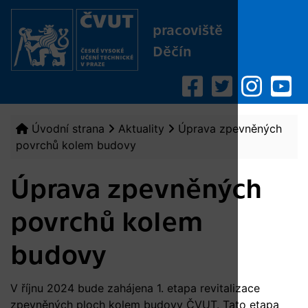
pracoviště
Děčín
Úvodní strana
Aktuality
Úprava zpevněných
povrchů kolem budovy
Úprava zpevněných
povrchů kolem
budovy
V říjnu 2024 bude zahájena 1. etapa revitalizace
zpevněných ploch kolem budovy ČVUT. Tato etapa